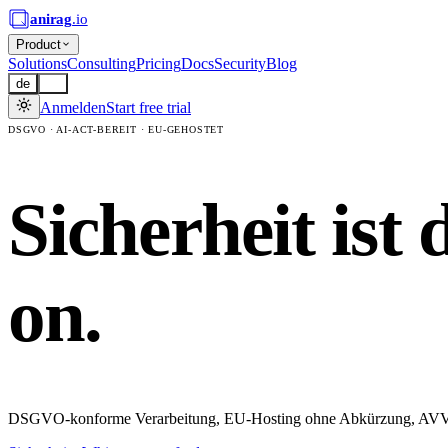
anirag
.io
Product
Solutions
Consulting
Pricing
Docs
Security
Blog
de
en
Anmelden
Start free trial
DSGVO · AI-ACT-BEREIT · EU-GEHOSTET
Sicherheit ist 
on.
DSGVO-konforme Verarbeitung, EU-Hosting ohne Abkürzung, AVV im 