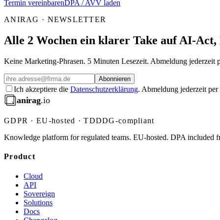
Termin vereinbaren
DPA / AVV laden
ANIRAG · NEWSLETTER
Alle 2 Wochen ein klarer Take auf AI-Ac
Keine Marketing-Phrasen. 5 Minuten Lesezeit. Abmeldung jederzeit p
Abonnieren
Ich akzeptiere die
Datenschutzerklärung
. Abmeldung jederzeit per
anirag
.io
GDPR · EU-hosted · TDDDG-compliant
Knowledge platform for regulated teams. EU-hosted. DPA included 
Product
Cloud
API
Sovereign
Solutions
Docs