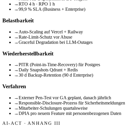
→
RTO 4 h · RPO 1 h
→
99,9 % SLA (Business + Enterprise)
Belastbarkeit
→
Auto-Scaling auf Vercel + Railway
→
Rate-Limit-Schutz vor Abuse
→
Graceful Degradation bei LLM-Outages
Wiederherstellbarkeit
→
PITR (Point-in-Time-Recovery) für Postgres
→
Daily Snapshots Qdrant + Redis
→
30 d Backup-Retention (90 d Enterprise)
Verfahren
→
Externer Pen-Test vor GA geplant, danach jährlich
→
Responsible-Disclosure-Prozess für Sicherheitsmeldungen
→
Mitarbeiter-Schulungen quartalsweise
→
DPIA pro neuem Feature mit personenbezogenen Daten
AI-ACT · ANHANG III