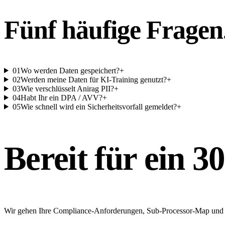
Fünf häufige Fragen
01
Wo werden Daten gespeichert?
+
02
Werden meine Daten für KI-Training genutzt?
+
03
Wie verschlüsselt Anirag PII?
+
04
Habt Ihr ein DPA / AVV?
+
05
Wie schnell wird ein Sicherheitsvorfall gemeldet?
+
Bereit für ein 3
Wir gehen Ihre Compliance-Anforderungen, Sub-Processor-Map und A