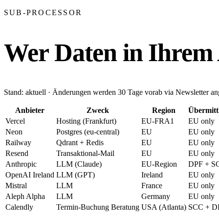
SUB-PROCESSOR
Wer Daten in Ihrem 
Stand: aktuell · Änderungen werden 30 Tage vorab via Newsletter an
Anbieter
Zweck
Region
Übermitt
Vercel
Hosting (Frankfurt)
EU-FRA1
EU only
Neon
Postgres (eu-central)
EU
EU only
Railway
Qdrant + Redis
EU
EU only
Resend
Transaktional-Mail
EU
EU only
Anthropic
LLM (Claude)
EU-Region
DPF + S
OpenAI Ireland
LLM (GPT)
Ireland
EU only
Mistral
LLM
France
EU only
Aleph Alpha
LLM
Germany
EU only
Calendly
Termin-Buchung Beratung
USA (Atlanta)
SCC + D