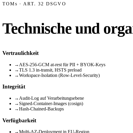
TOMs · ART. 32 DSGVO
Technische und org
Vertraulichkeit
→
AES-256-GCM at-rest für PII + BYOK-Keys
→
TLS 1.3 in-transit, HSTS preload
→
Workspace-Isolation (Row-Level-Security)
Integrität
→
Audit-Log auf Verarbeitungsebene
→
Signed-Container-Images (cosign)
→
Hash-Chained-Backups
Verfügbarkeit
→
Multi-AZ-Deployment in EU-Region