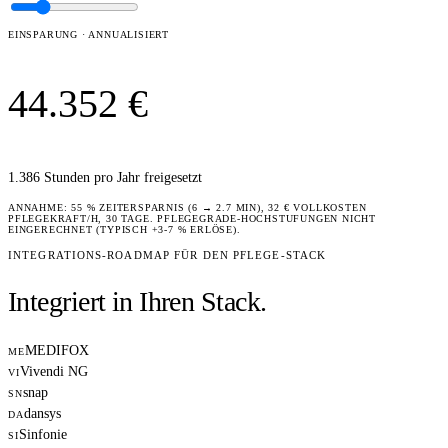
EINSPARUNG · ANNUALISIERT
44.352
€
1.386
Stunden pro Jahr freigesetzt
ANNAHME: 55 % ZEITERSPARNIS (6 → 2.7 MIN), 32 € VOLLKOSTEN
PFLEGEKRAFT/H, 30 TAGE. PFLEGEGRADE-HOCHSTUFUNGEN NICHT
EINGERECHNET (TYPISCH +3-7 % ERLÖSE).
INTEGRATIONS-ROADMAP FÜR DEN PFLEGE-STACK
Integriert in Ihren Stack.
MEDIFOX
ME
Vivendi NG
VI
snap
SN
dansys
DA
Sinfonie
SI