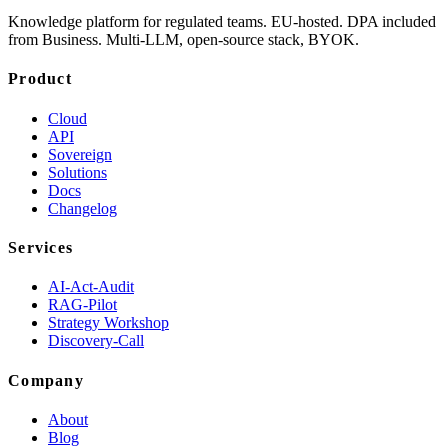
Knowledge platform for regulated teams. EU-hosted. DPA included
from Business. Multi-LLM, open-source stack, BYOK.
Product
Cloud
API
Sovereign
Solutions
Docs
Changelog
Services
AI-Act-Audit
RAG-Pilot
Strategy Workshop
Discovery-Call
Company
About
Blog