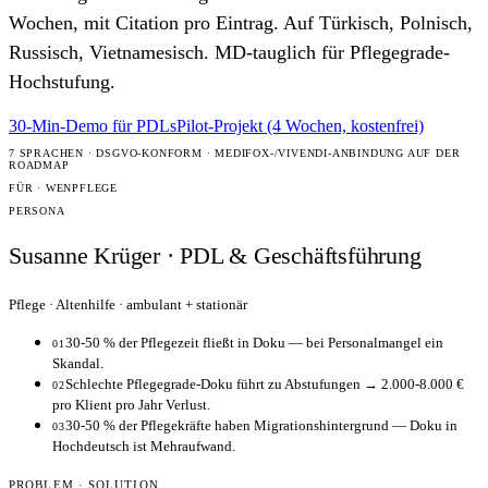
Wochen, mit Citation pro Eintrag. Auf Türkisch, Polnisch,
Russisch, Vietnamesisch. MD-tauglich für Pflegegrade-
Hochstufung.
30-Min-Demo für PDLs
Pilot-Projekt (4 Wochen, kostenfrei)
7 SPRACHEN · DSGVO-KONFORM · MEDIFOX-/VIVENDI-ANBINDUNG AUF DER
ROADMAP
FÜR · WEN
PFLEGE
PERSONA
Susanne Krüger · PDL & Geschäftsführung
Pflege · Altenhilfe · ambulant + stationär
30-50 % der Pflegezeit fließt in Doku — bei Personalmangel ein
01
Skandal.
Schlechte Pflegegrade-Doku führt zu Abstufungen → 2.000-8.000 €
02
pro Klient pro Jahr Verlust.
30-50 % der Pflegekräfte haben Migrationshintergrund — Doku in
03
Hochdeutsch ist Mehraufwand.
PROBLEM · SOLUTION