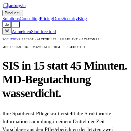
anirag
.io
Product
Solutions
Consulting
Pricing
Docs
Security
Blog
de
en
Anmelden
Start free trial
SOLUTIONS
/
PFLEGE · ALTENHILFE · AMBULANT + STATIONÄR
MEHRSPRACHIG · DSGVO-KONFORM · EU-GEHOSTET
SIS in 15 statt 45 Minuten.
MD-Begutachtung
wasserdicht.
Ihre Spätdienst-Pflegekraft erstellt die Strukturierte
Informationssammlung in einem Drittel der Zeit —
Vorschläge aus den Pflegeberichten der letzten zwei