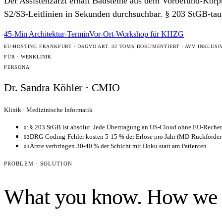
Der Assistenzarzt erhält Bausteine aus dem Vorbefund-Korp
S2/S3-Leitlinien in Sekunden durchsuchbar. § 203 StGB-ta
45-Min Architektur-Termin
Vor-Ort-Workshop für KHZG
EU-HOSTING FRANKFURT · DSGVO ART. 32 TOMS DOKUMENTIERT · AVV INKLUSI
FÜR · WEN
KLINIK
PERSONA
Dr. Sandra Köhler · CMIO
Klinik · Medizinische Informatik
§ 203 StGB ist absolut. Jede Übertragung an US-Cloud ohne EU-Rechenze
01
DRG-Coding-Fehler kosten 5-15 % der Erlöse pro Jahr (MD-Rückforder
02
Ärzte verbringen 30-40 % der Schicht mit Doku statt am Patienten.
03
PROBLEM · SOLUTION
What you know. How we s