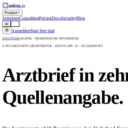
anirag
.io
Product
Solutions
Consulting
Pricing
Docs
Security
Blog
de
en
Anmelden
Start free trial
SOLUTIONS
/
KLINIK · MEDIZINISCHE INFORMATIK
§ 203-GEEIGNETE ARCHITEKTUR · DSGVO ART. 32 · EU-GEHOSTET
Arztbrief in ze
Quellenangabe.