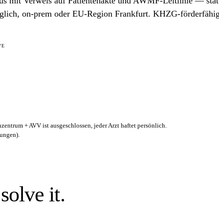
us mit Verweis auf Patientenakte und AWMF-Leitlinie — stat
uglich, on-prem oder EU-Region Frankfurt. KHZG-förderfähig
VE
ntrum + AVV ist ausgeschlossen, jeder Arzt haftet persönlich.
ungen).
olve it.