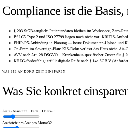
Compliance ist die Basis,
§ 203 StGB-tauglich: Patientendaten bleiben im Workspace, Zero-Ret
BSI C5 Type 2 und ISO 27799 liegen noch nicht vor; KRITIS-Anforder
FHIR-R5-Anbindung in Planung — heute Dokumenten-Upload und 
On-Prem im Sovereign-Plan: KIS-Doku verlässt das Haus nicht. Air
AVV nach Art. 28 DSGVO + Krankenhaus-spezifischer Zusatz für § 2
KHZG-förderfähig: erfüllt digitale Reife nach § 14a SGB V (Anforder
WAS SIE AN DOKU-ZEIT EINSPAREN
Was Sie konkret einsparen
Ärzte (Assistenz + Fach + Ober)
280
Arztbriefe pro Arzt pro Monat
32