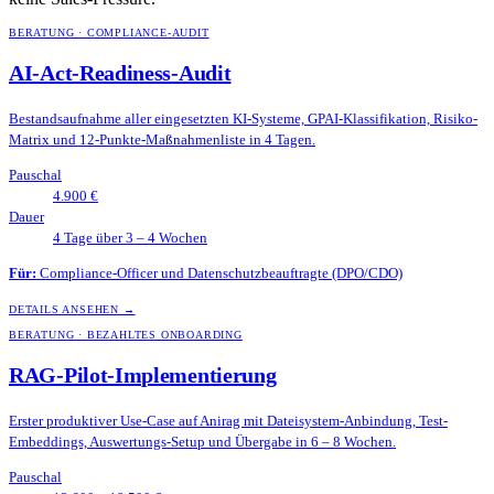
BERATUNG · COMPLIANCE-AUDIT
AI-Act-Readiness-Audit
Bestandsaufnahme aller eingesetzten KI-Systeme, GPAI-Klassifikation, Risiko-
Matrix und 12-Punkte-Maßnahmenliste in 4 Tagen.
Pauschal
4.900 €
Dauer
4 Tage über 3 – 4 Wochen
Für:
Compliance-Officer und Datenschutzbeauftragte (DPO/CDO)
DETAILS ANSEHEN →
BERATUNG · BEZAHLTES ONBOARDING
RAG-Pilot-Implementierung
Erster produktiver Use-Case auf Anirag mit Dateisystem-Anbindung, Test-
Embeddings, Auswertungs-Setup und Übergabe in 6 – 8 Wochen.
Pauschal