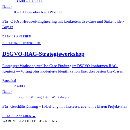
13.600 – 18.500 €
Dauer
8 – 10 Tage über 6 – 8 Wochen
Für:
CTOs / Heads-of-Engineering mit konkretem Use-Case und Stakeholder-
Buy-in
DETAILS ANSEHEN →
BERATUNG · WORKSHOP
DSGVO-RAG-Strategieworkshop
Eintägiger Workshop zur Use-Case-Findung im DSGVO-konformen RAG-
Kontext — Vortrag plus moderierte Identifikation Ihrer drei besten Use-Cases.
Pauschal
2.400 €
Dauer
1 Tag (3 h Vortrag + 4 h Workshop)
Für:
Geschäftsführung + IT-Leitung mit Interesse, aber ohne klaren Projekt-Plan
DETAILS ANSEHEN →
WARUM BEZAHLTE BERATUNG