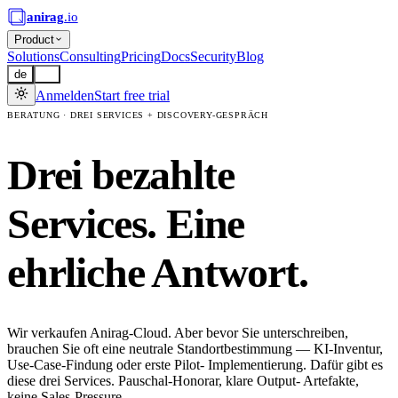
anirag
.io
Product
Solutions
Consulting
Pricing
Docs
Security
Blog
de
en
Anmelden
Start free trial
BERATUNG · DREI SERVICES + DISCOVERY-GESPRÄCH
Drei bezahlte
Services.
Eine
ehrliche Antwort.
Wir verkaufen Anirag-Cloud. Aber bevor Sie unterschreiben,
brauchen Sie oft eine neutrale Standortbestimmung — KI-Inventur,
Use-Case-Findung oder erste Pilot- Implementierung. Dafür gibt es
diese drei Services. Pauschal-Honorar, klare Output- Artefakte,
keine Sales-Pressure.